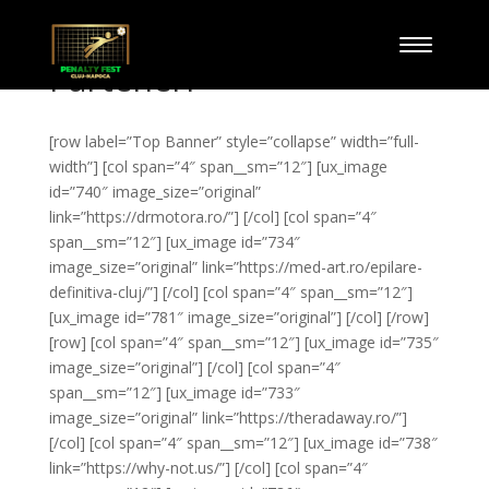
Parteneri
[row label=”Top Banner” style=”collapse” width=”full-
width”] [col span=”4″ span__sm=”12″] [ux_image
id=”740″ image_size=”original”
link=”https://drmotora.ro/”] [/col] [col span=”4″
span__sm=”12″] [ux_image id=”734″
image_size=”original” link=”https://med-art.ro/epilare-
definitiva-cluj/”] [/col] [col span=”4″ span__sm=”12″]
[ux_image id=”781″ image_size=”original”] [/col] [/row]
[row] [col span=”4″ span__sm=”12″] [ux_image id=”735″
image_size=”original”] [/col] [col span=”4″
span__sm=”12″] [ux_image id=”733″
image_size=”original” link=”https://theradaway.ro/”]
[/col] [col span=”4″ span__sm=”12″] [ux_image id=”738″
link=”https://why-not.us/”] [/col] [col span=”4″