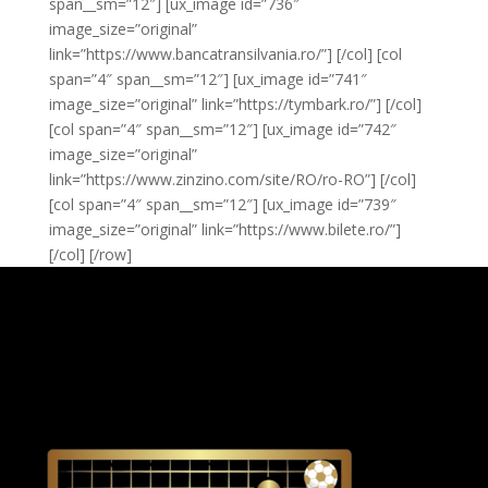
span__sm=”12″] [ux_image id=”736″
image_size=”original”
link=”https://www.bancatransilvania.ro/”] [/col] [col
span=”4″ span__sm=”12″] [ux_image id=”741″
image_size=”original” link=”https://tymbark.ro/”] [/col]
[col span=”4″ span__sm=”12″] [ux_image id=”742″
image_size=”original”
link=”https://www.zinzino.com/site/RO/ro-RO”] [/col]
[col span=”4″ span__sm=”12″] [ux_image id=”739″
image_size=”original” link=”https://www.bilete.ro/”]
[/col] [/row]